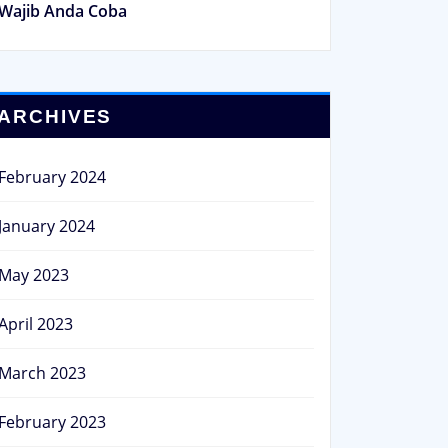
Wajib Anda Coba
ARCHIVES
February 2024
January 2024
May 2023
April 2023
March 2023
February 2023