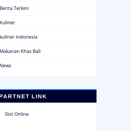
Berita Terkini
Kuliner
kuliner indonesia
Makanan Khas Bali
News
PARTNET LINK
Slot Online