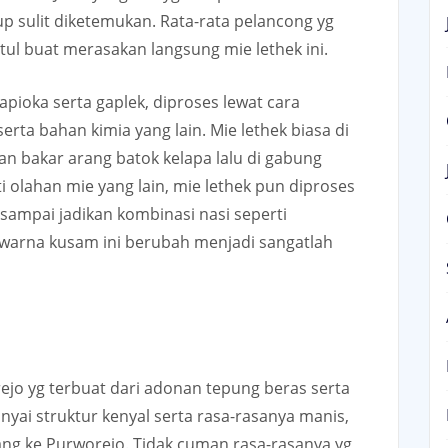
kup sulit diketemukan. Rata-rata pelancong yg
tul buat merasakan langsung mie lethek ini.
apioka serta gaplek, diproses lewat cara
rta bahan kimia yang lain. Mie lethek biasa di
an bakar arang batok kelapa lalu di gabung
lahan mie yang lain, mie lethek pun diproses
sampai jadikan kombinasi nasi seperti
erwarna kusam ini berubah menjadi sangatlah
orejo yg terbuat dari adonan tepung beras serta
nyai struktur kenyal serta rasa-rasanya manis,
ang ke Purworejo. Tidak cuman rasa-rasanya yg