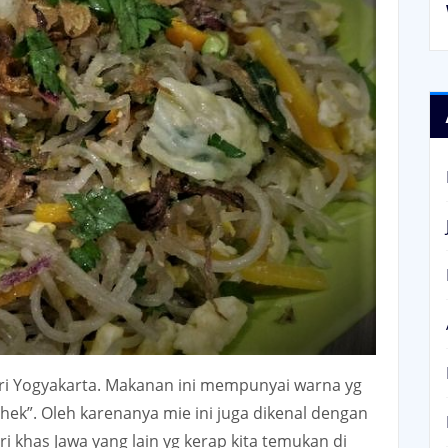
ari Yogyakarta. Makanan ini mempunyai warna yg
hek”. Oleh karenanya mie ini juga dikenal dengan
iri khas Jawa yang lain yg kerap kita temukan di