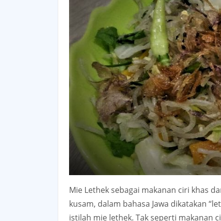
Mie Lethek sebagai makanan ciri khas d
kusam, dalam bahasa Jawa dikatakan “let
istilah mie lethek. Tak seperti makanan c