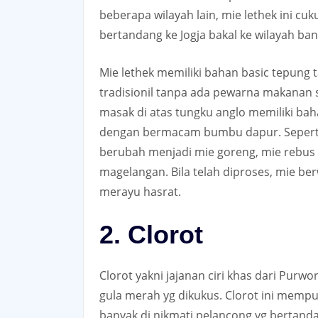
beberapa wilayah lain, mie lethek ini cu
bertandang ke Jogja bakal ke wilayah ban
Mie lethek memiliki bahan basic tepung t
tradisionil tanpa ada pewarna makanan se
masak di atas tungku anglo memiliki bah
dengan bermacam bumbu dapur. Seperti o
berubah menjadi mie goreng, mie rebus 
magelangan. Bila telah diproses, mie b
merayu hasrat.
2. Clorot
Clorot yakni jajanan ciri khas dari Purw
gula merah yg dikukus. Clorot ini mempu
banyak di nikmati pelancong yg bertand