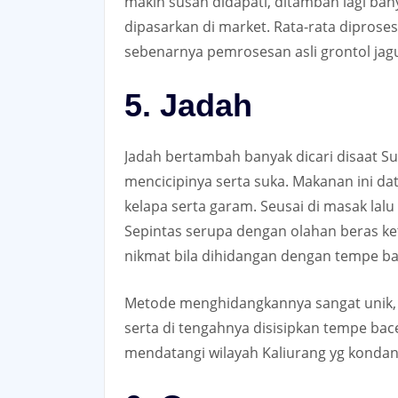
makin susah didapati, ditambah lagi ba
dipasarkan di market. Rata-rata diprose
sebenarnya pemrosesan asli grontol jagu
5. Jadah
Jadah bertambah banyak dicari disaat 
mencicipinya serta suka. Makanan ini da
kelapa serta garam. Seusai di masak lal
Sepintas serupa dengan olahan beras ket
nikmat bila dihidangan dengan tempe b
Metode menghidangkannya sangat unik,
serta di tengahnya disisipkan tempe bace
mendatangi wilayah Kaliurang yg konda