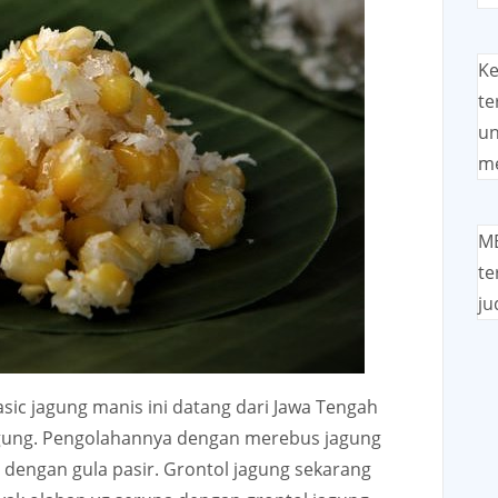
Ke
te
un
me
ME
te
ju
asic jagung manis ini datang dari Jawa Tengah
jagung. Pengolahannya dengan merebus jagung
a dengan gula pasir. Grontol jagung sekarang