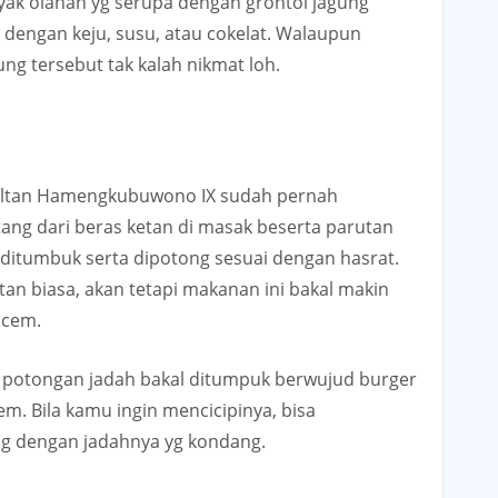
nyak olahan yg serupa dengan grontol jagung
s dengan keju, susu, atau cokelat. Walaupun
ng tersebut tak kalah nikmat loh.
Sultan Hamengkubuwono IX sudah pernah
tang dari beras ketan di masak beserta parutan
u ditumbuk serta dipotong sesuai dengan hasrat.
an biasa, akan tetapi makanan ini bakal makin
acem.
 potongan jadah bakal ditumpuk berwujud burger
m. Bila kamu ingin mencicipinya, bisa
ng dengan jadahnya yg kondang.